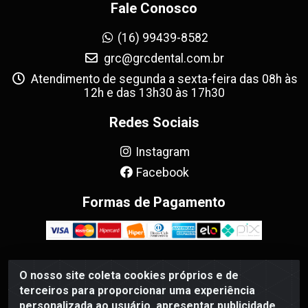
Fale Conosco
(16) 99439-8582
grc@grcdental.com.br
Atendimento de segunda a sexta-feira das 08h às
12h e das 13h30 às 17h30
Redes Sociais
Instagram
Facebook
Formas de Pagamento
O nosso site coleta cookies próprios e de
GRC Dental - Avenida Antônio e Helena Zerrenner, 720 -
terceiros para proporcionar uma experiência
Sumarezinho, Ribeirão Preto/SP - CEP 14055-130 - CNPJ
personalizada ao usuário, apresentar publicidade