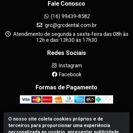
Fale Conosco
(16) 99439-8582
grc@grcdental.com.br
Atendimento de segunda a sexta-feira das 08h às
12h e das 13h30 às 17h30
Redes Sociais
Instagram
Facebook
Formas de Pagamento
O nosso site coleta cookies próprios e de
GRC Dental - Avenida Antônio e Helena Zerrenner, 720 -
terceiros para proporcionar uma experiência
Sumarezinho, Ribeirão Preto/SP - CEP 14055-130 - CNPJ
personalizada ao usuário, apresentar publicidade