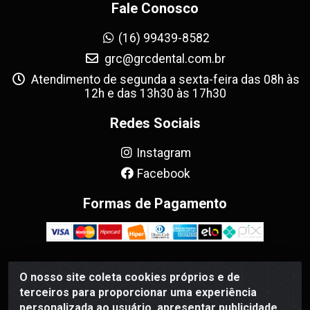
Fale Conosco
(16) 99439-8582
grc@grcdental.com.br
Atendimento de segunda a sexta-feira das 08h às
12h e das 13h30 às 17h30
Redes Sociais
Instagram
Facebook
Formas de Pagamento
O nosso site coleta cookies próprios e de
GRC Dental - Avenida Antônio e Helena Zerrenner, 720 -
terceiros para proporcionar uma experiência
Sumarezinho, Ribeirão Preto/SP - CEP 14055-130 - CNPJ
personalizada ao usuário, apresentar publicidade