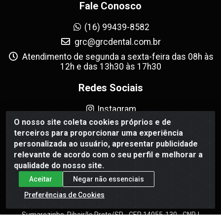
Fale Conosco
(16) 99439-8582
grc@grcdental.com.br
Atendimento de segunda a sexta-feira das 08h às
12h e das 13h30 às 17h30
Redes Sociais
Instagram
O nosso site coleta cookies próprios e de
Facebook
terceiros para proporcionar uma experiência
personalizada ao usuário, apresentar publicidade
Formas de Pagamento
relevante de acordo com o seu perfil e melhorar a
qualidade do nosso site.
Aceitar
Negar não essenciais
Preferências de Cookies
GRC Dental - Avenida Antônio e Helena Zerrenner, 720 -
Sumarezinho, Ribeirão Preto/SP - CEP 14055-130 - CNPJ