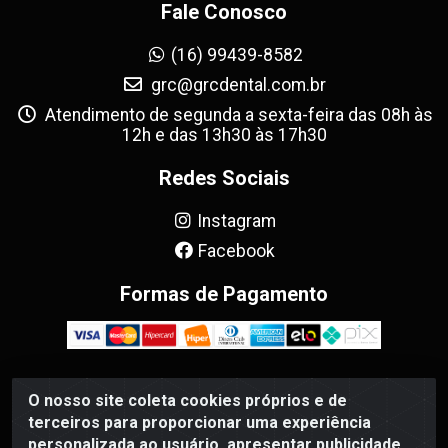
Fale Conosco
(16) 99439-8582
grc@grcdental.com.br
Atendimento de segunda a sexta-feira das 08h às
12h e das 13h30 às 17h30
Redes Sociais
Instagram
Facebook
Formas de Pagamento
O nosso site coleta cookies próprios e de
GRC Dental - Avenida Antônio e Helena Zerrenner, 720 -
terceiros para proporcionar uma experiência
Sumarezinho, Ribeirão Preto/SP - CEP 14055-130 - CNPJ
personalizada ao usuário, apresentar publicidade