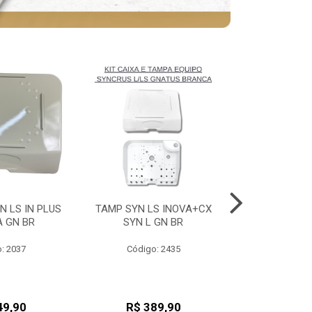
N LS IN PLUS
TAMP SYN LS INOVA+CX
TAMP SYN LS
A GN BR
SYN L GN BR
SYN L 
: 2037
Código: 2435
Código
49,90
R$ 389,90
R$ 38