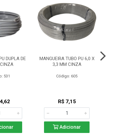
PU DUPLA DE
MANGUEIRA TUBO PU 6,0 X
MANGUEIRA L
 CINZA
3,3 MM CINZA
(2,7 X 
o: 531
Código: 605
Código
4,62
R$ 7,15
R$ 4
cionar
Adicionar
Adic