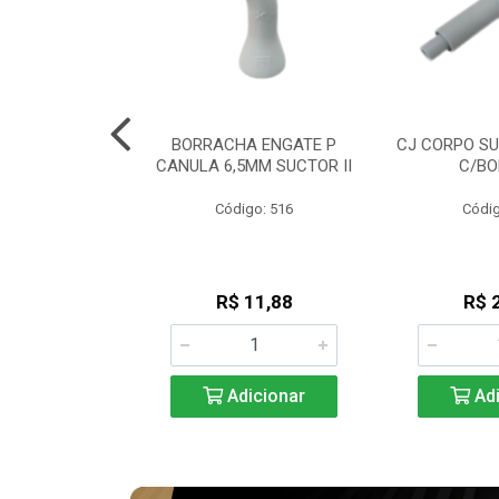
RIPLO GNATUS
BORRACHA ENGATE P
CJ CORPO SU
 / SAEVO
CANULA 6,5MM SUCTOR II
C/BO
go: 254
Código: 516
Códig
85,61
R$ 11,88
R$ 
icionar
Adicionar
Adi