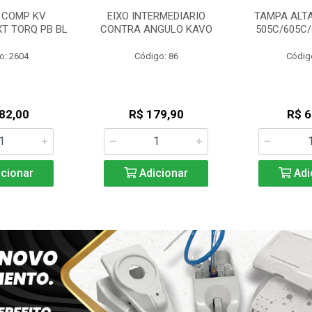
 COMP KV
EIXO INTERMEDIARIO
TAMPA ALTA
XT TORQ PB BL
CONTRA ANGULO KAVO
505C/605C
o: 2604
Código: 86
Códig
82,00
R$ 179,90
R$ 6
cionar
Adicionar
Adi