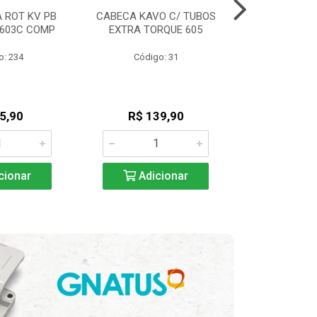
 ROT KV PB
CABECA KAVO C/ TUBOS
ENGRENAGEM
/603C COMP
EXTRA TORQUE 605
A 20:1-KON
o: 234
Código: 31
Código
5,90
R$ 139,90
R$ 57
cionar
Adicionar
Adic