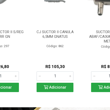
CTOR II S/REG
CJ SUCTOR II CANULA
SUCTOR
RR GN
6,5MM GNATUS
ABAF/CAIXA
ME
o: 297
Código: 862
Códig
26,80
R$ 105,30
R$ 8
cionar
Adicionar
Adi