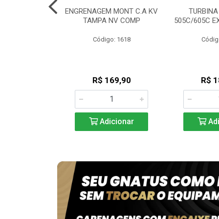
NTO ALTA
ENGRENAGEM MONT C.A KV
TURBINA
AVO / GNATUS
TAMPA NV COMP
505C/605C E
go: 194
Código: 1618
Códig
30,90
R$ 169,90
R$ 1
icionar
Adicionar
Adi