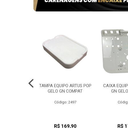
ADE VERSATIL
TAMPA EQUIPO ARTUS POP
CAIXA EQUI
ATIVEL DB
GELO GN COMPAT
GN GEL
go: 953
Código: 2497
Códig
180,52
R$ 169,90
R$ 1