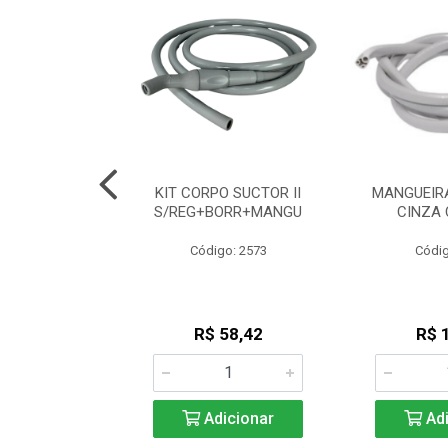
A PU DUPLA
KIT CORPO SUCTOR II
MANGUEIRA
 CZ DUPLINHA
S/REG+BORR+MANGU
CINZA 
go: 530
Código: 2573
Códig
 7,08
R$ 58,42
R$ 
icionar
Adicionar
Adi