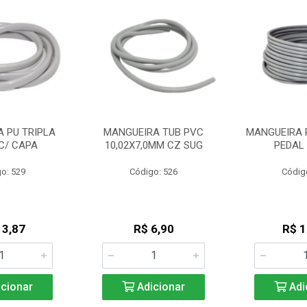
 PU TRIPLA
MANGUEIRA TUB PVC
MANGUEIRA 
C/ CAPA
10,02X7,0MM CZ SUG
PEDAL
o: 529
Código: 526
Códig
13,87
R$ 6,90
R$ 1
cionar
Adicionar
Adi