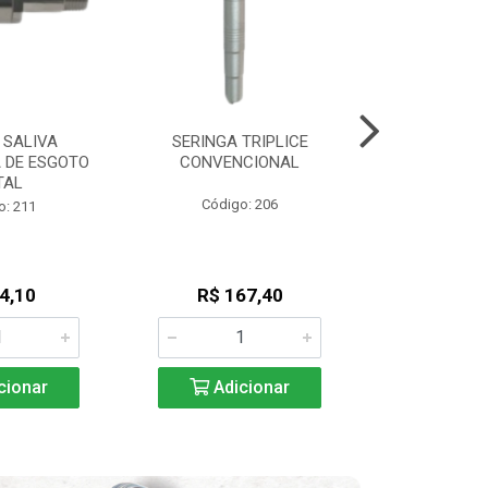
 SALIVA
SERINGA TRIPLICE
SERINGA 
 DE ESGOTO
CONVENCIONAL
CONVENCIONA
TAL
Código: 206
Código
o: 211
4,10
R$ 167,40
R$ 16
cionar
Adicionar
Adic