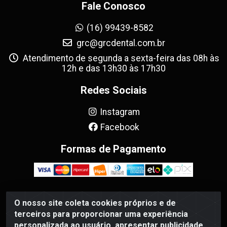
Fale Conosco
(16) 99439-8582
grc@grcdental.com.br
Atendimento de segunda a sexta-feira das 08h às
12h e das 13h30 às 17h30
Redes Sociais
Instagram
Facebook
Formas de Pagamento
O nosso site coleta cookies próprios e de
GRC Dental - Avenida Antônio e Helena Zerrenner, 720 -
terceiros para proporcionar uma experiência
Sumarezinho, Ribeirão Preto/SP - CEP 14055-130 - CNPJ
personalizada ao usuário, apresentar publicidade