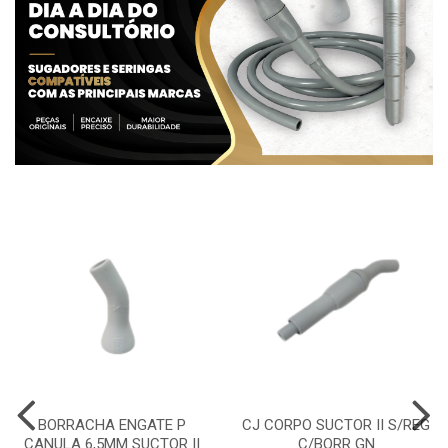
BORRACHA ENGATE P
CJ CORPO SUCTOR II S/REG
CANULA 6,5MM SUCTOR II
C/BORR GN