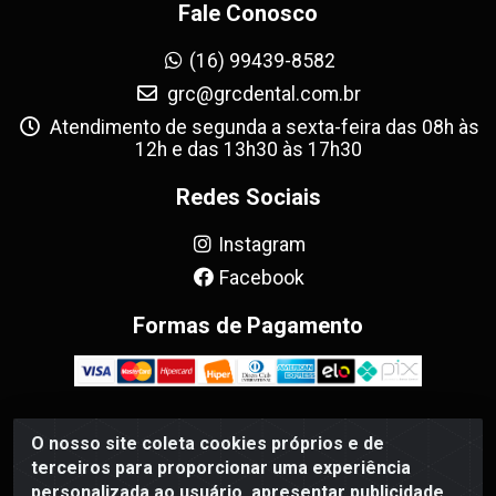
Fale Conosco
(16) 99439-8582
grc@grcdental.com.br
Atendimento de segunda a sexta-feira das 08h às
12h e das 13h30 às 17h30
Redes Sociais
Instagram
Facebook
Formas de Pagamento
O nosso site coleta cookies próprios e de
GRC Dental - Avenida Antônio e Helena Zerrenner, 720 -
terceiros para proporcionar uma experiência
Sumarezinho, Ribeirão Preto/SP - CEP 14055-130 - CNPJ
personalizada ao usuário, apresentar publicidade