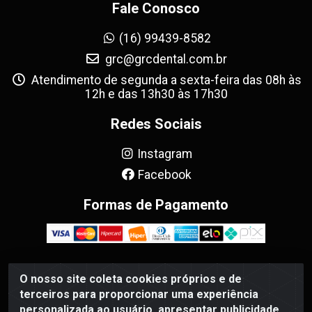
Fale Conosco
(16) 99439-8582
grc@grcdental.com.br
Atendimento de segunda a sexta-feira das 08h às
12h e das 13h30 às 17h30
Redes Sociais
Instagram
Facebook
Formas de Pagamento
O nosso site coleta cookies próprios e de
GRC Dental - Avenida Antônio e Helena Zerrenner, 720 -
terceiros para proporcionar uma experiência
Sumarezinho, Ribeirão Preto/SP - CEP 14055-130 - CNPJ
personalizada ao usuário, apresentar publicidade