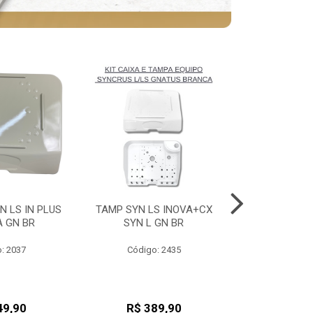
N LS IN PLUS
TAMP SYN LS INOVA+CX
TAMP SYN LS
A GN BR
SYN L GN BR
SYN L 
: 2037
Código: 2435
Código
49,90
R$ 389,90
R$ 38