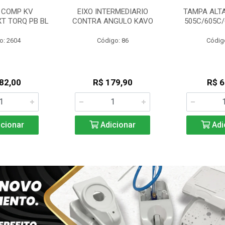
 COMP KV
EIXO INTERMEDIARIO
TAMPA ALTA
XT TORQ PB BL
CONTRA ANGULO KAVO
505C/605C
o: 2604
Código: 86
Códig
82,00
R$ 179,90
R$ 6
cionar
Adicionar
Adi