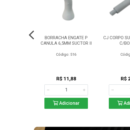
RIPLO GNATUS
BORRACHA ENGATE P
CJ CORPO SU
 / SAEVO
CANULA 6,5MM SUCTOR II
C/BO
go: 254
Código: 516
Códig
85,61
R$ 11,88
R$ 
icionar
Adicionar
Adi