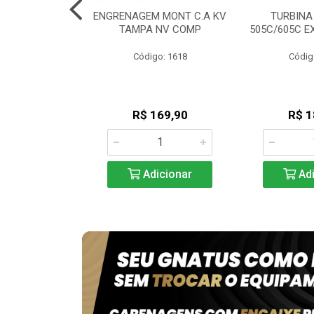
NTO ALTA
ENGRENAGEM MONT C.A KV
TURBINA
AVO / GNATUS
TAMPA NV COMP
505C/605C E
go: 194
Código: 1618
Códig
30,90
R$ 169,90
R$ 1
icionar
Adicionar
Adi