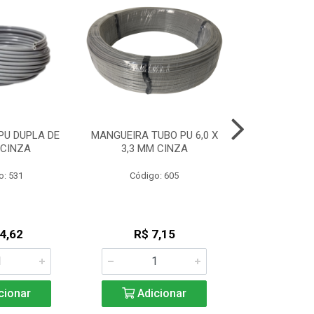
PU DUPLA DE
MANGUEIRA TUBO PU 6,0 X
MANGUEIRA L
 CINZA
3,3 MM CINZA
(2,7 X 
o: 531
Código: 605
Código
4,62
R$ 7,15
R$ 4
cionar
Adicionar
Adic