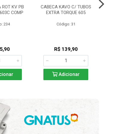
 ROT KV PB
CABECA KAVO C/ TUBOS
ENGRENAGEM
/603C COMP
EXTRA TORQUE 605
A 20:1-KON
o: 234
Código: 31
Código
5,90
R$ 139,90
R$ 57
cionar
Adicionar
Adic