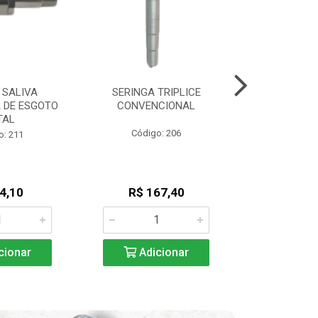
 SALIVA
SERINGA TRIPLICE
SERINGA 
 DE ESGOTO
CONVENCIONAL
CONVENCIONA
TAL
Código: 206
Código
o: 211
4,10
R$ 167,40
R$ 16
cionar
Adicionar
Adic