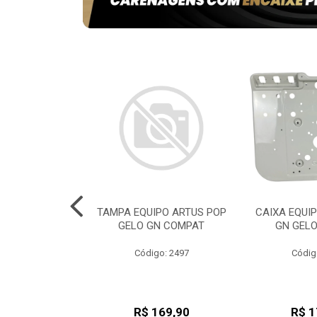
ADE VERSATIL
TAMPA EQUIPO ARTUS POP
CAIXA EQUI
ATIVEL DB
GELO GN COMPAT
GN GEL
go: 953
Código: 2497
Códig
180,52
R$ 169,90
R$ 1