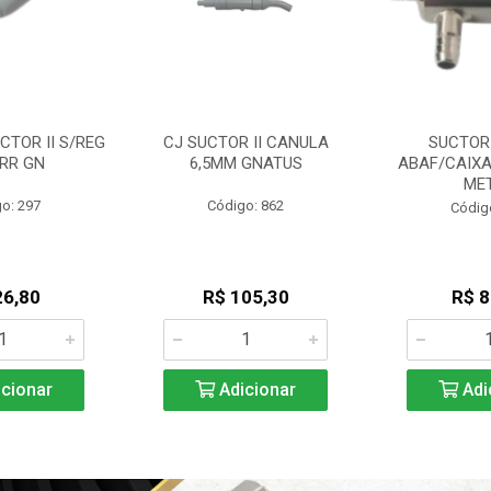
CTOR II S/REG
CJ SUCTOR II CANULA
SUCTOR
RR GN
6,5MM GNATUS
ABAF/CAIXA
ME
o: 297
Código: 862
Códig
26,80
R$ 105,30
R$ 8
cionar
Adicionar
Adi