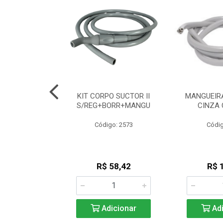
A PU DUPLA
KIT CORPO SUCTOR II
MANGUEIRA
 CZ DUPLINHA
S/REG+BORR+MANGU
CINZA 
go: 530
Código: 2573
Códig
 7,08
R$ 58,42
R$ 
icionar
Adicionar
Adi