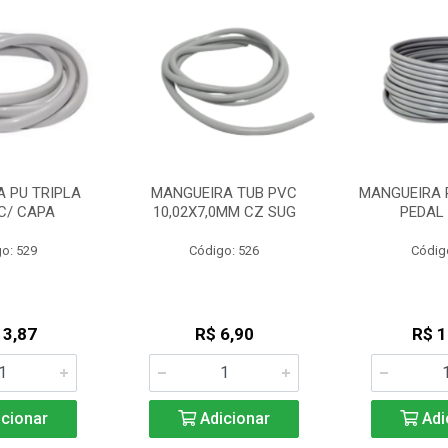
 PU TRIPLA
MANGUEIRA TUB PVC
MANGUEIRA 
C/ CAPA
10,02X7,0MM CZ SUG
PEDAL
o: 529
Código: 526
Códig
13,87
R$ 6,90
R$ 1
cionar
Adicionar
Adi