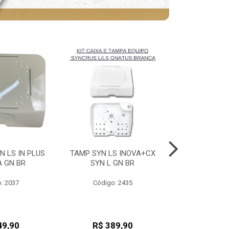
N LS IN PLUS
TAMP SYN LS INOVA+CX
TAMP SYN LS
A GN BR
SYN L GN BR
SYN L 
: 2037
Código: 2435
Código
49,90
R$ 389,90
R$ 38