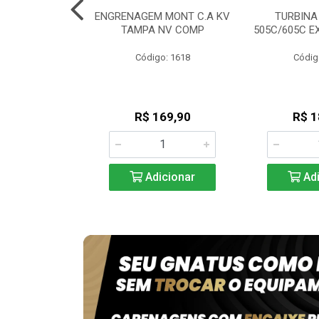
NTO ALTA
ENGRENAGEM MONT C.A KV
TURBINA
AVO / GNATUS
TAMPA NV COMP
505C/605C E
go: 194
Código: 1618
Códig
30,90
R$ 169,90
R$ 1
icionar
Adicionar
Adi