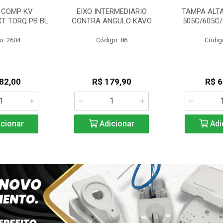
 COMP KV
EIXO INTERMEDIARIO
TAMPA ALTA
XT TORQ PB BL
CONTRA ANGULO KAVO
505C/605C
o: 2604
Código: 86
Códig
82,00
R$ 179,90
R$ 6
cionar
Adicionar
Adi