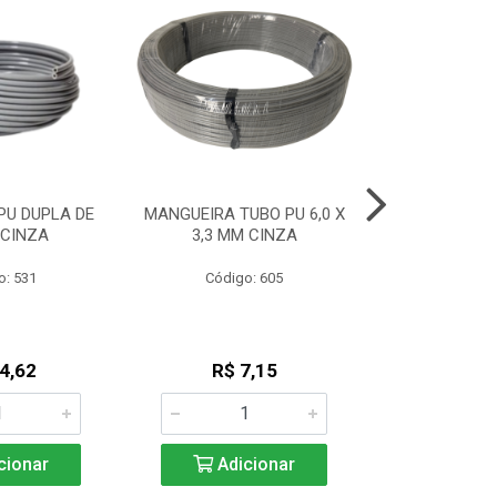
PU DUPLA DE
MANGUEIRA TUBO PU 6,0 X
MANGUEIRA L
 CINZA
3,3 MM CINZA
(2,7 X 
o: 531
Código: 605
Código
4,62
R$ 7,15
R$ 4
cionar
Adicionar
Adic