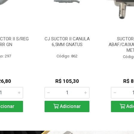
CTOR II S/REG
CJ SUCTOR II CANULA
SUCTOR
RR GN
6,5MM GNATUS
ABAF/CAIXA
ME
o: 297
Código: 862
Códig
26,80
R$ 105,30
R$ 8
cionar
Adicionar
Adi