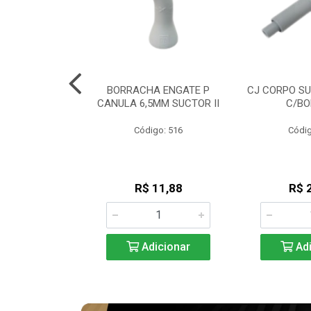
RIPLO GNATUS
BORRACHA ENGATE P
CJ CORPO SU
 / SAEVO
CANULA 6,5MM SUCTOR II
C/BO
go: 254
Código: 516
Códig
85,61
R$ 11,88
R$ 
icionar
Adicionar
Adi