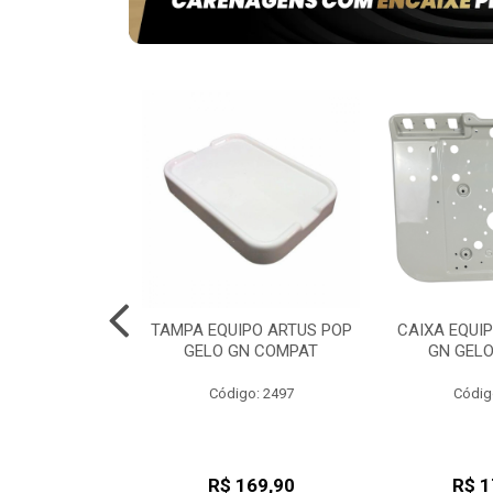
ADE VERSATIL
TAMPA EQUIPO ARTUS POP
CAIXA EQUI
ATIVEL DB
GELO GN COMPAT
GN GEL
go: 953
Código: 2497
Códig
180,52
R$ 169,90
R$ 1