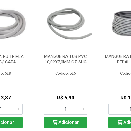
 PU TRIPLA
MANGUEIRA TUB PVC
MANGUEIRA 
C/ CAPA
10,02X7,0MM CZ SUG
PEDAL
o: 529
Código: 526
Códig
13,87
R$ 6,90
R$ 1
cionar
Adicionar
Adi