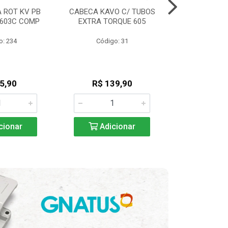
 ROT KV PB
CABECA KAVO C/ TUBOS
ENGRENAGEM
/603C COMP
EXTRA TORQUE 605
A 20:1-KON
o: 234
Código: 31
Código
5,90
R$ 139,90
R$ 57
cionar
Adicionar
Adic