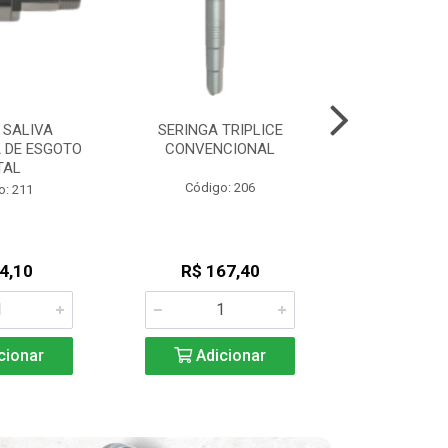
 SALIVA
SERINGA TRIPLICE
SERINGA 
 DE ESGOTO
CONVENCIONAL
CONVENCIONA
TAL
Código: 206
Código
o: 211
4,10
R$ 167,40
R$ 16
cionar
Adicionar
Adic