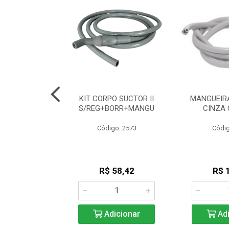
A PU DUPLA
KIT CORPO SUCTOR II
MANGUEIRA
 CZ DUPLINHA
S/REG+BORR+MANGU
CINZA 
go: 530
Código: 2573
Códig
 7,08
R$ 58,42
R$ 
icionar
Adicionar
Adi