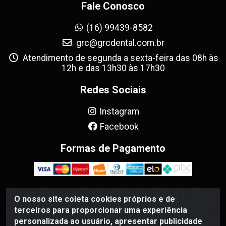
Fale Conosco
(16) 99439-8582
grc@grcdental.com.br
Atendimento de segunda a sexta-feira das 08h às
12h e das 13h30 às 17h30
Redes Sociais
Instagram
Facebook
Formas de Pagamento
O nosso site coleta cookies próprios e de
GRC Dental - Avenida Antônio e Helena Zerrenner, 720 -
terceiros para proporcionar uma experiência
Sumarezinho, Ribeirão Preto/SP - CEP 14055-130 - CNPJ
personalizada ao usuário, apresentar publicidade