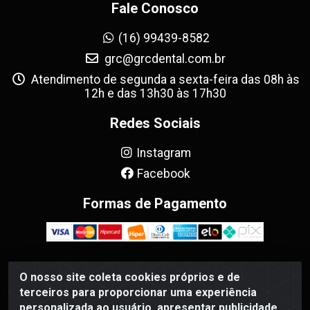
Fale Conosco
(16) 99439-8582
grc@grcdental.com.br
Atendimento de segunda a sexta-feira das 08h às
12h e das 13h30 às 17h30
Redes Sociais
Instagram
Facebook
Formas de Pagamento
O nosso site coleta cookies próprios e de
GRC Dental - Avenida Antônio e Helena Zerrenner, 720 -
terceiros para proporcionar uma experiência
Sumarezinho, Ribeirão Preto/SP - CEP 14055-130 - CNPJ
personalizada ao usuário, apresentar publicidade