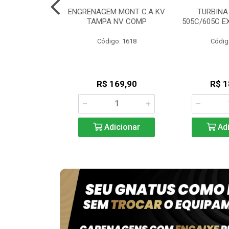
NTO ALTA
ENGRENAGEM MONT C.A KV
TURBINA
AVO / GNATUS
TAMPA NV COMP
505C/605C E
go: 194
Código: 1618
Códig
30,90
R$ 169,90
R$ 1
icionar
Adicionar
Adi