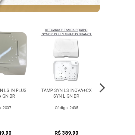
N LS IN PLUS
TAMP SYN LS INOVA+CX
TAMP SYN LS
A GN BR
SYN L GN BR
SYN L 
: 2037
Código: 2435
Código
49,90
R$ 389,90
R$ 38