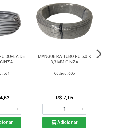
PU DUPLA DE
MANGUEIRA TUBO PU 6,0 X
MANGUEIRA L
 CINZA
3,3 MM CINZA
(2,7 X 
o: 531
Código: 605
Código
4,62
R$ 7,15
R$ 4
cionar
Adicionar
Adic