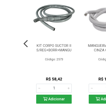
A PU DUPLA
KIT CORPO SUCTOR II
MANGUEIRA
 CZ DUPLINHA
S/REG+BORR+MANGU
CINZA 
go: 530
Código: 2573
Códig
 7,08
R$ 58,42
R$ 
icionar
Adicionar
Adi