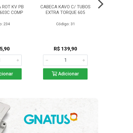
 ROT KV PB
CABECA KAVO C/ TUBOS
ENGRENAGEM
/603C COMP
EXTRA TORQUE 605
A 20:1-KON
o: 234
Código: 31
Código
5,90
R$ 139,90
R$ 57
cionar
Adicionar
Adic