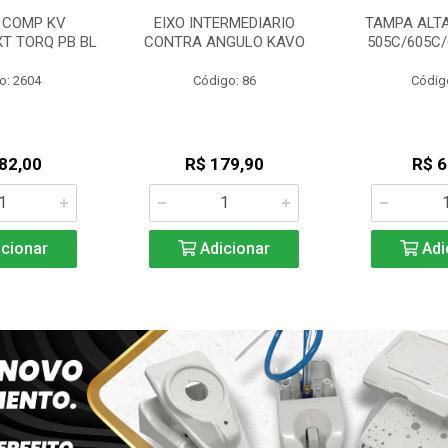
 COMP KV
EIXO INTERMEDIARIO
TAMPA ALTA
XT TORQ PB BL
CONTRA ANGULO KAVO
505C/605C
o: 2604
Código: 86
Códig
82,00
R$ 179,90
R$ 6
cionar
Adicionar
Adi