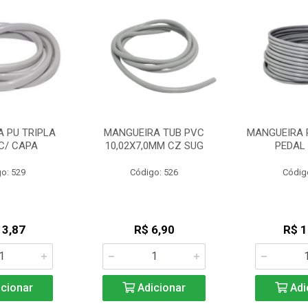
 PU TRIPLA
MANGUEIRA TUB PVC
MANGUEIRA 
C/ CAPA
10,02X7,0MM CZ SUG
PEDAL
o: 529
Código: 526
Códig
13,87
R$ 6,90
R$ 1
cionar
Adicionar
Adi