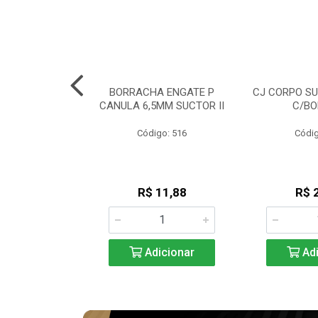
RIPLO GNATUS
BORRACHA ENGATE P
CJ CORPO SU
 / SAEVO
CANULA 6,5MM SUCTOR II
C/BO
go: 254
Código: 516
Códig
85,61
R$ 11,88
R$ 
icionar
Adicionar
Adi