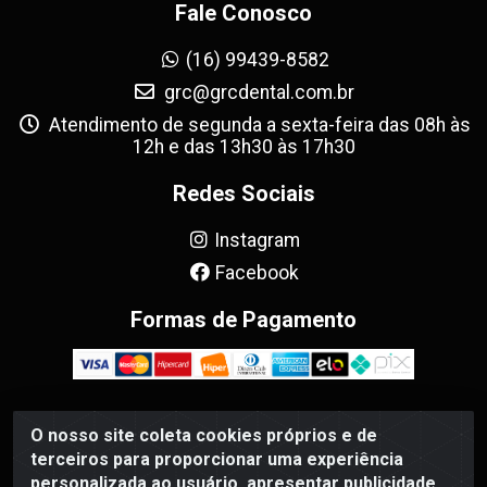
Fale Conosco
(16) 99439-8582
grc@grcdental.com.br
Atendimento de segunda a sexta-feira das 08h às
12h e das 13h30 às 17h30
Redes Sociais
Instagram
Facebook
Formas de Pagamento
O nosso site coleta cookies próprios e de
GRC Dental - Avenida Antônio e Helena Zerrenner, 720 -
terceiros para proporcionar uma experiência
Sumarezinho, Ribeirão Preto/SP - CEP 14055-130 - CNPJ
personalizada ao usuário, apresentar publicidade